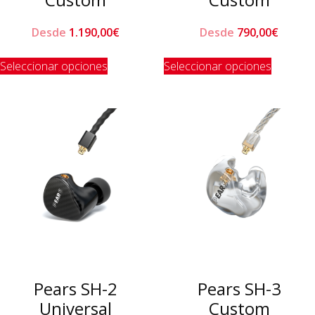
Desde
1.190,00
€
Desde
790,00
€
Este
Este
Seleccionar opciones
Seleccionar opciones
producto
product
tiene
tiene
múltiples
múltiple
variantes.
variante
Las
Las
opciones
opcione
se
se
pueden
pueden
elegir
elegir
en
en
la
la
página
página
de
de
Pears SH-2
Pears SH-3
producto
product
Universal
Custom