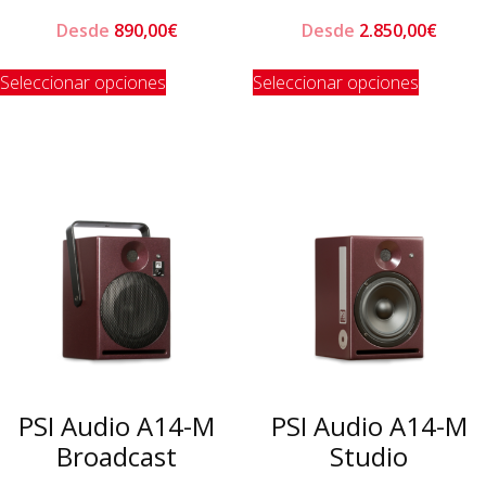
Desde
890,00
€
Desde
2.850,00
€
Este
Este
Seleccionar opciones
Seleccionar opciones
producto
product
tiene
tiene
múltiples
múltiple
variantes.
variante
Las
Las
opciones
opcione
se
se
pueden
pueden
elegir
elegir
en
en
la
la
página
página
de
de
PSI Audio A14-M
PSI Audio A14-M
producto
product
Broadcast
Studio