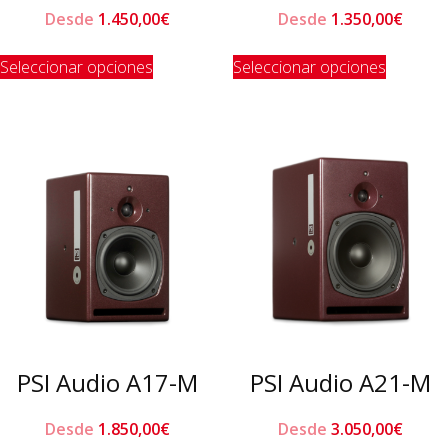
Desde
1.450,00
€
Desde
1.350,00
€
Este
Este
Seleccionar opciones
Seleccionar opciones
producto
product
tiene
tiene
múltiples
múltiple
variantes.
variante
Las
Las
opciones
opcione
se
se
pueden
pueden
elegir
elegir
en
en
la
la
página
página
de
de
PSI Audio A17-M
PSI Audio A21-M
producto
product
Desde
1.850,00
€
Desde
3.050,00
€