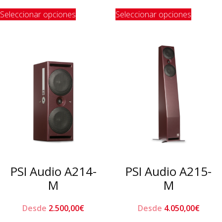
Este
Este
Seleccionar opciones
Seleccionar opciones
producto
product
tiene
tiene
múltiples
múltiple
variantes.
variante
Las
Las
opciones
opcione
se
se
pueden
pueden
elegir
elegir
en
en
la
la
página
página
de
de
PSI Audio A214-
PSI Audio A215-
producto
product
M
M
Desde
2.500,00
€
Desde
4.050,00
€