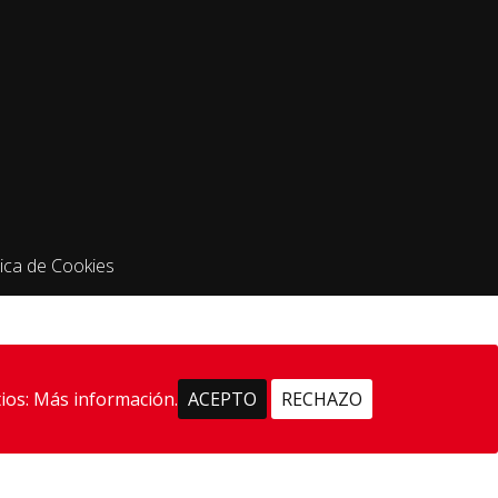
tica de Cookies
ios:
Más información.
ACEPTO
RECHAZO
 Navarra.