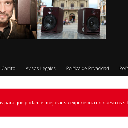
Carrito
Avisos Legales
Política de Privacidad
Polí
Swissaudio
Amantes del audio de calidad
ías para que podamos mejorar su experiencia en nuestros sit
 653568976
-
Plaza Obispo Irurita. 31011 Pamplona/Iruña.
FACEBOOK
-
INSTAGRAM