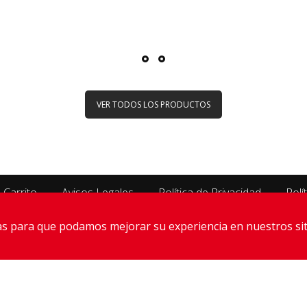
VER TODOS LOS PRODUCTOS
Carrito
Avisos Legales
Política de Privacidad
Polí
ías para que podamos mejorar su experiencia en nuestros sit
Swissaudio
Amantes del audio de calidad
 653568976
-
Plaza Obispo Irurita. 31011 Pamplona/Iruña.
FACEBOOK
-
INSTAGRAM