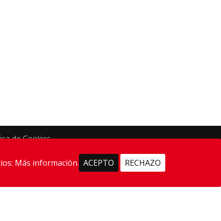
tica de Cookies
ios:
Más información.
ACEPTO
RECHAZO
 Navarra.