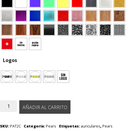
Logos
Pears
AÑADIR AL CARRITO
AT-
2
Custom
SKU:
PAT2C
Categoría:
Pears
Etiquetas:
auriculares
,
Pears