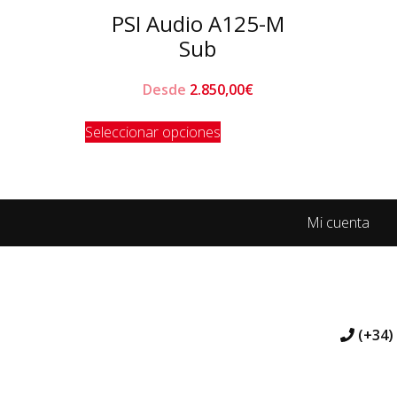
PSI Audio A125-M
Sub
Desde
2.850,00
€
Este
Seleccionar opciones
producto
tiene
múltiples
variantes.
Mi cuenta
Las
opciones
se
pueden
elegir
en
(+34)
la
página
de