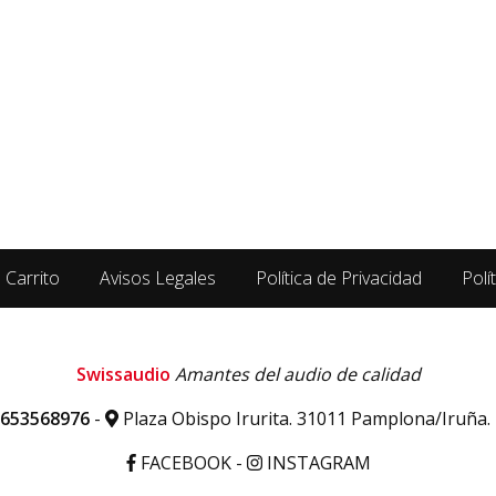
Carrito
Avisos Legales
Política de Privacidad
Polí
Swissaudio
Amantes del audio de calidad
 653568976
-
Plaza Obispo Irurita. 31011 Pamplona/Iruña.
FACEBOOK
-
INSTAGRAM