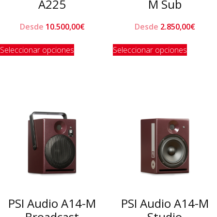
A225
M Sub
Desde
10.500,00
€
Desde
2.850,00
€
Este
Este
Seleccionar opciones
Seleccionar opciones
producto
product
tiene
tiene
múltiples
múltiple
variantes.
variante
Las
Las
opciones
opcione
se
se
pueden
pueden
elegir
elegir
en
en
la
la
página
página
de
de
PSI Audio A14-M
PSI Audio A14-M
producto
product
Broadcast
Studio