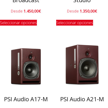
Desde
1.450,00
€
Desde
1.350,00
€
Este
Este
Seleccionar opciones
Seleccionar opciones
producto
product
tiene
tiene
múltiples
múltiple
variantes.
variante
Las
Las
opciones
opcione
se
se
pueden
pueden
elegir
elegir
en
en
la
la
página
página
de
de
PSI Audio A17-M
PSI Audio A21-M
producto
product