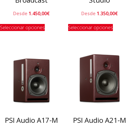
Desde
1.450,00
€
Desde
1.350,00
€
Este
Este
Seleccionar opciones
Seleccionar opciones
producto
product
tiene
tiene
múltiples
múltiple
variantes.
variante
Las
Las
opciones
opcione
se
se
pueden
pueden
elegir
elegir
en
en
la
la
página
página
de
de
PSI Audio A17-M
PSI Audio A21-M
producto
product