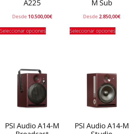
A225
M Sub
Desde
10.500,00
€
Desde
2.850,00
€
Este
Este
Seleccionar opciones
Seleccionar opciones
producto
product
tiene
tiene
múltiples
múltiple
variantes.
variante
Las
Las
opciones
opcione
se
se
pueden
pueden
elegir
elegir
en
en
la
la
página
página
de
de
PSI Audio A14-M
PSI Audio A14-M
producto
product
Broadcast
Studio