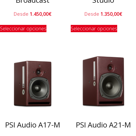
Desde
1.450,00
€
Desde
1.350,00
€
Este
Este
Seleccionar opciones
Seleccionar opciones
producto
product
tiene
tiene
múltiples
múltiple
variantes.
variante
Las
Las
opciones
opcione
se
se
pueden
pueden
elegir
elegir
en
en
la
la
página
página
de
de
PSI Audio A17-M
PSI Audio A21-M
producto
product