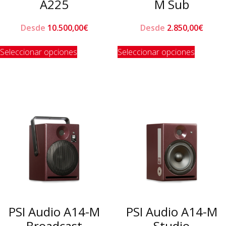
A225
M Sub
Desde
10.500,00
€
Desde
2.850,00
€
Este
Este
Seleccionar opciones
Seleccionar opciones
producto
product
tiene
tiene
múltiples
múltiple
variantes.
variante
Las
Las
opciones
opcione
se
se
pueden
pueden
elegir
elegir
en
en
la
la
página
página
de
de
PSI Audio A14-M
PSI Audio A14-M
producto
product
Broadcast
Studio